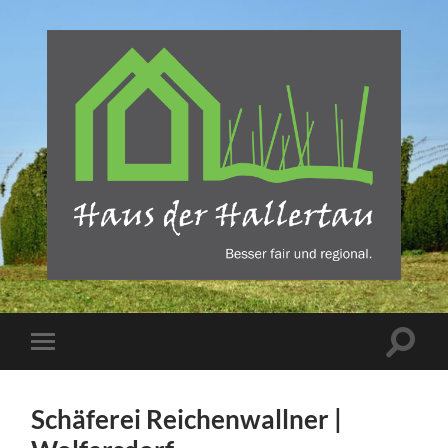
Haus
der
Hallertau
-
REBA
Suchfe
Mobile-
Verlag
ein-/a
Menü
Freising
ein-/ausblenden
Schäferei Reichenwallner |