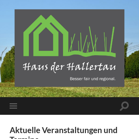
Haus
der
Hallertau
-
REBA
Suchfe
Mobile-
Verlag
ein-/a
Menü
Freising
ein-/ausblenden
Aktuelle Veranstaltungen und