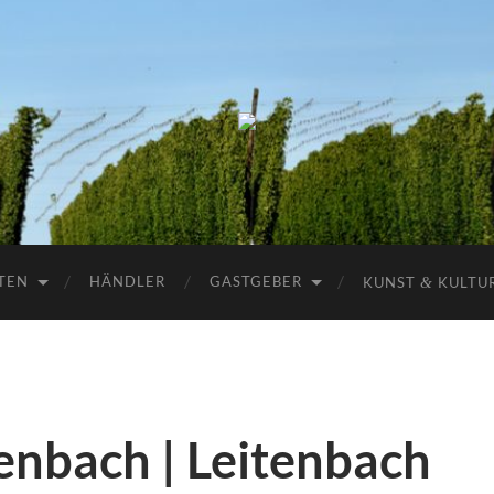
Haus
der
Hallertau
-
REBA
Verlag
Freising
TEN
HÄNDLER
GASTGEBER
KUNST
&
KULTU
enbach | Leitenbach