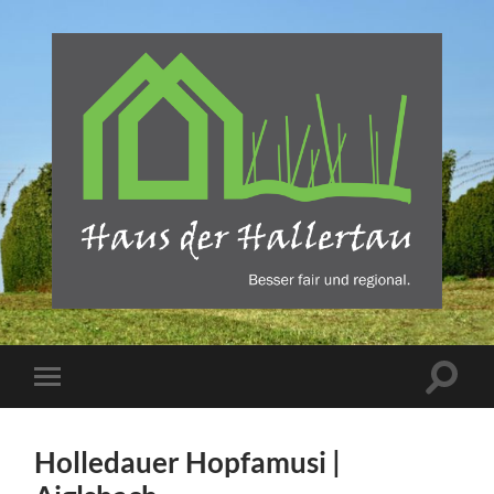
Haus
der
Hallertau
-
REBA
Suchfe
Mobile-
Verlag
ein-/a
Menü
Freising
ein-/ausblenden
Holledauer Hopfamusi |