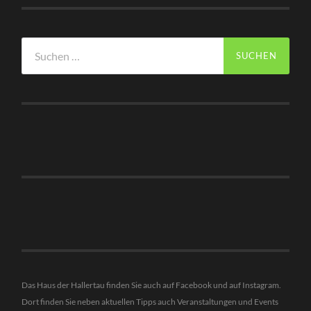
Suchen
nach:
Das Haus der Hallertau finden Sie auch auf Facebook und auf Instagram.
Dort finden Sie neben aktuellen Tipps auch Veranstaltungen und Events