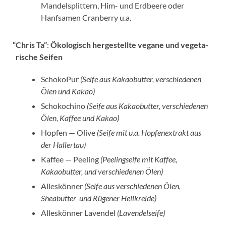
Mandelsplittern, Him- und Erdbeere oder
Hanfsamen Cranberry u.a.
“
Chris Ta”
:
Ökologisch herge­stellte vegane und vegeta­
rische Seifen
SchokoPur
(Seife aus Kakaobutter, verschie­denen
Ölen und Kakao)
Schokochino
(Seife aus Kakaobutter, verschie­denen
Ölen, Kaffee und Kakao)
Hopfen — Olive
(Seife mit u.a. Hopfenextrakt aus
der Hallertau)
Kaffee — Peeling
(Peelingseife mit Kaffee,
Kakaobutter, und verschie­denen Ölen)
Alleskönner
(Seife aus verschie­denen Ölen,
Sheabutter und Rügener Heilkreide)
Alleskönner Lavendel
(Lavendelseife)