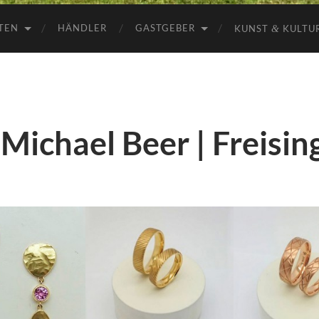
Freising
TEN
HÄNDLER
GASTGEBER
KUNST
&
KULTU
ichael Beer | Freisin