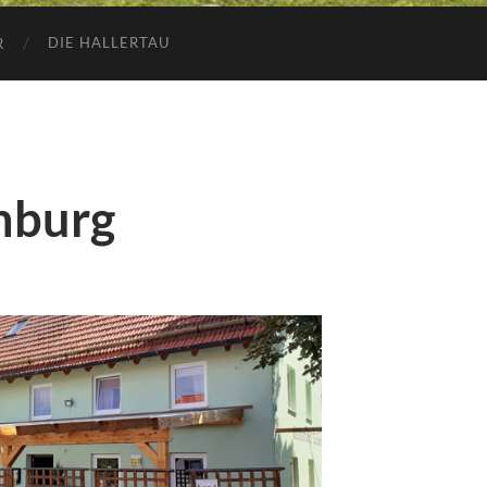
DIE HALLERTAU
R
nburg