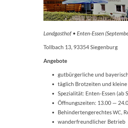
Landgasthof • Enten-Essen (September 
Tollbach 13, 93354 Siegenburg
Angebote
gutbür­ger­liche und bayeris
täglich Brotzeiten und klein
Spezialität: Enten-Essen (ab
Öffnungszeiten: 13.00 — 24.
Behindertengerechtes
, 
WC
wander­freund­licher Betrieb