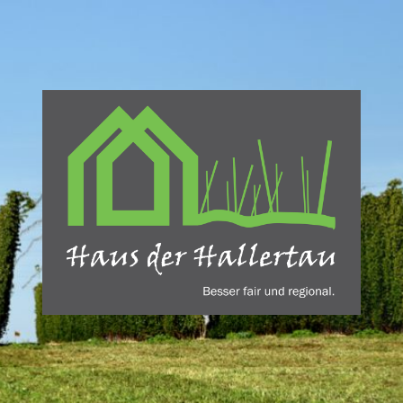
Haus
der
Hallertau
-
REBA
Verlag