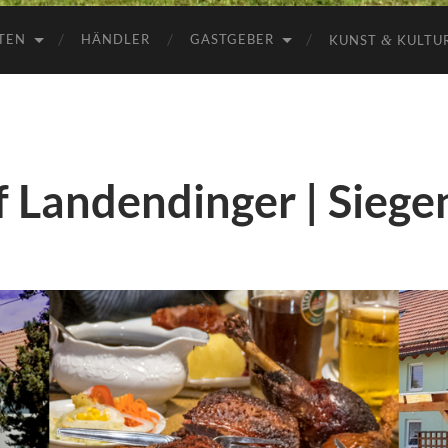
Freising
TEN
HÄNDLER
GASTGEBER
KUNST
&
KULTU
f Landendinger | Siege