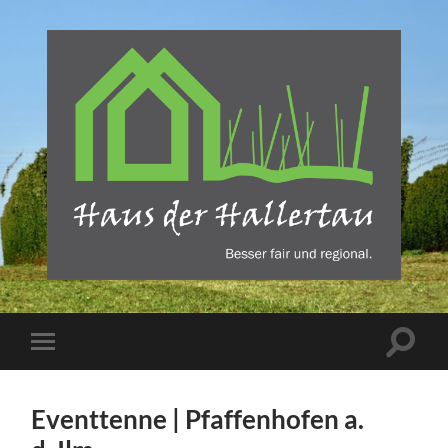
Haus
der
Hallertau
-
REBA
Suchfe
Mobile-
Verlag
ein-/a
Menü
Freising
ein-/ausblenden
Eventtenne | Pfaffenhofen a.