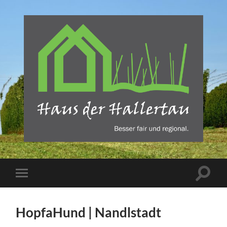
Haus
der
Hallertau
-
REBA
Suchfe
Mobile-
Verlag
ein-/a
Menü
Freising
ein-/ausblenden
HopfaHund | Nandlstadt