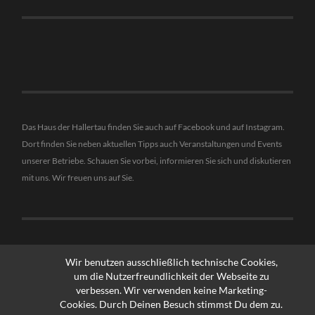
Das Haus der Hallertau finden Sie auch auf Facebook und auf Instagram.
Dort finden Sie neben aktuellen Tipps auch Veranstaltungen und Events
unserer Betriebe. Schauen Sie vorbei, informieren Sie sich und diskutieren
mit uns. Wir freuen uns auf Sie.
Wir benutzen ausschließlich technische Cookies,
um die Nutzerfreundlichkeit der Webseite zu
verbessen. Wir verwenden keine Marketing-
Cookies. Durch Deinen Besuch stimmst Du dem zu.
© 2026
HAUS DER HALLERTAU - REBA VERLAG